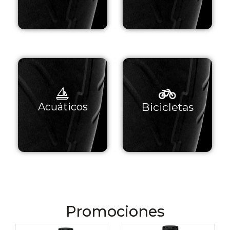
Ver
Ver
Bicicletas
Acuáticos
Productos
Productos
Promociones