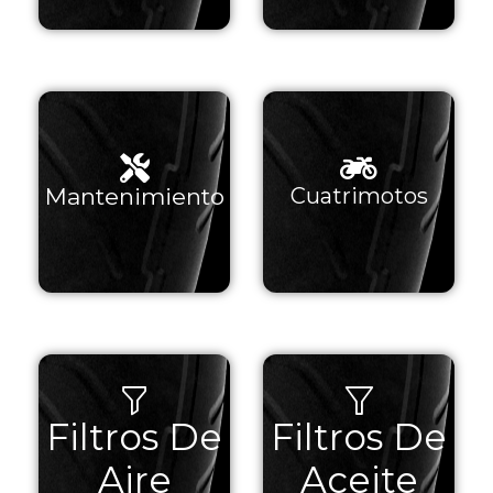
Ver
Ver
Mantenimiento
Cuatrimotos
Productos
Productos
Filtros De
Filtros De
Ver
Ver
Productos
Productos
Aire
Aceite