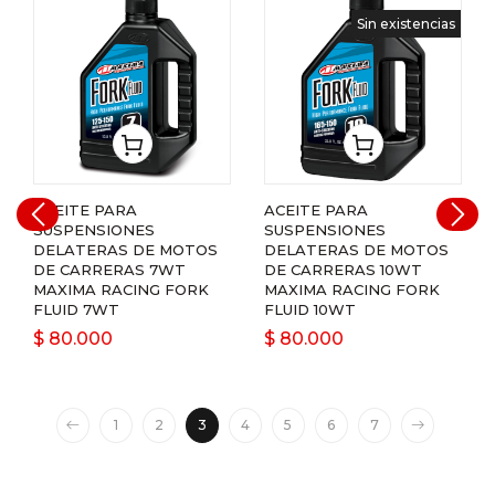
Sin existencias
ACEITE PARA
ACEITE PARA
SUSPENSIONES
SUSPENSIONES
 MOTOS
DELATERAS DE MOTOS
DELATERAS DE MO
7WT
DE CARRERAS 10WT
DE CARRERAS 15WT
G FORK
MAXIMA RACING FORK
MAXIMA RACING FO
FLUID 10WT
FLUID 15WT
$
80.000
$
80.000
1
2
3
4
5
6
7