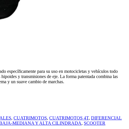
cíficamente para su uso en motocicletas y vehículos todo
s hipoides y transmisiones de eje. La forma patentada combina las
istema y un suave cambio de marchas.
IALES
,
CUATRIMOTOS
,
CUATRIMOTOS 4T
,
DIFERENCIAL
BAJA-MEDIANA Y ALTA CILINDRADA
,
SCOOTER