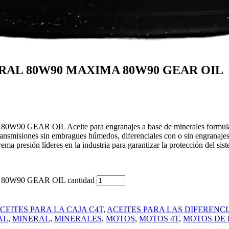
RAL 80W90 MAXIMA 80W90 GEAR OIL
IL Aceite para engranajes a base de minerales formulado espe
 transmisiones sin embragues húmedos, diferenciales con o sin engranaje
rema presión líderes en la industria para garantizar la protección del s
W90 GEAR OIL cantidad
CEITES PARA LA CAJA C4T
,
ACEITES PARA LAS DIFERENC
AL
,
MINERAL
,
MINERALES
,
MOTOS
,
MOTOS 4T
,
MOTOS DE 