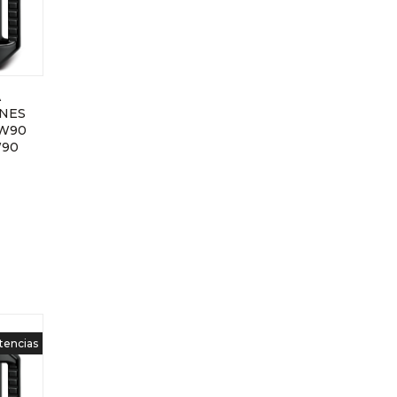
A
NES
0W90
W90
stencias