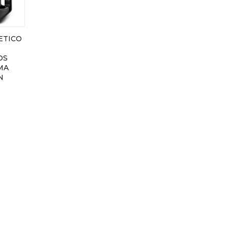
ETICO
OS
MA
N