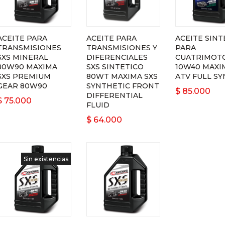
ACEITE PARA
ACEITE PARA
ACEITE SINT
TRANSMISIONES
TRANSMISIONES Y
PARA
SXS MINERAL
DIFERENCIALES
CUATRIMOT
80W90 MAXIMA
SXS SINTETICO
10W40 MAXI
SXS PREMIUM
80WT MAXIMA SXS
ATV FULL SY
GEAR 80W90
SYNTHETIC FRONT
$
85.000
DIFFERENTIAL
$
75.000
FLUID
$
64.000
Sin existencias