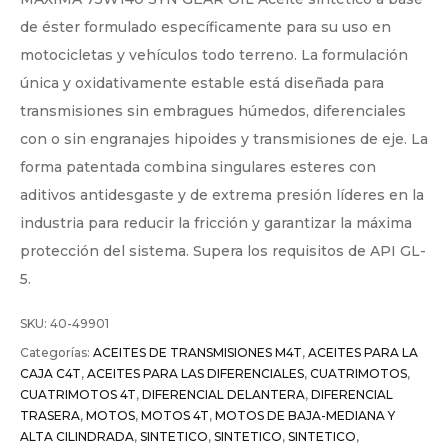
de éster formulado específicamente para su uso en
motocicletas y vehículos todo terreno. La formulación
única y oxidativamente estable está diseñada para
transmisiones sin embragues húmedos, diferenciales
con o sin engranajes hipoides y transmisiones de eje. La
forma patentada combina singulares esteres con
aditivos antidesgaste y de extrema presión líderes en la
industria para reducir la fricción y garantizar la máxima
protección del sistema. Supera los requisitos de API GL-
5.
SKU:
40-49901
Categorías:
ACEITES DE TRANSMISIONES M4T
,
ACEITES PARA LA
CAJA C4T
,
ACEITES PARA LAS DIFERENCIALES
,
CUATRIMOTOS
,
CUATRIMOTOS 4T
,
DIFERENCIAL DELANTERA
,
DIFERENCIAL
TRASERA
,
MOTOS
,
MOTOS 4T
,
MOTOS DE BAJA-MEDIANA Y
ALTA CILINDRADA
,
SINTETICO
,
SINTETICO
,
SINTETICO
,