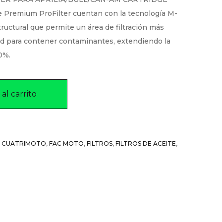
e Premium ProFilter cuentan con la tecnología M-
ructural que permite un área de filtración más
d para contener contaminantes, extendiendo la
30%.
al carrito
C CUATRIMOTO
,
FAC MOTO
,
FILTROS
,
FILTROS DE ACEITE
,