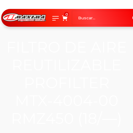
0
FILTRO DE AIRE
REUTILIZABLE
PROFILTER
MTX-4004-00
RMZ450 (18/—)