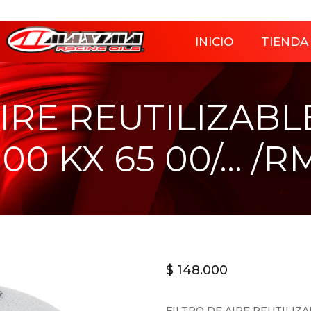
INICIO
TIENDA
AIRE REUTILIZABL
00 KX 65 00/… /R
$
148.000
FILTRO DE AIRE REUTILIZA