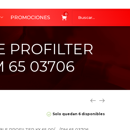
0
PROMOCIONES
E PROFILTER
M 65 03706
Solo quedan 6 disponibles
BLE PROFILTER KX 65 00/… /RM 65 03706