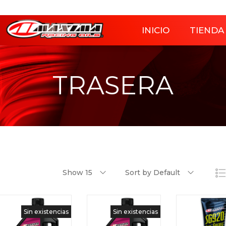
INICIO
TIENDA
TRASERA
Show 15
Sort by Default
Sin existencias
Sin existencias