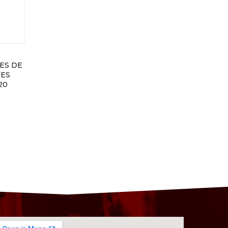
ES DE
NES
20